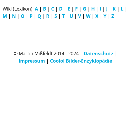
Wiki (Lexikon):
A
|
B
|
C
|
D
|
E
|
F
|
G
|
H
|
I
|
J
|
K
|
L
|
M
|
N
|
O
|
P
|
Q
|
R
|
S
|
T
|
U
|
V
|
W
|
X
|
Y
|
Z
© Martin Mißfeldt 2014 - 2024 |
Datenschutz
|
Impressum
|
Coolol Bilder-Enzyklopädie