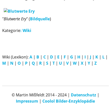
"
Blutwerte Ery
" (
Bildquelle
)
Kategorie
:
Wiki
Wiki (Lexikon):
A
|
B
|
C
|
D
|
E
|
F
|
G
|
H
|
I
|
J
|
K
|
L
|
M
|
N
|
O
|
P
|
Q
|
R
|
S
|
T
|
U
|
V
|
W
|
X
|
Y
|
Z
© Martin Mißfeldt 2014 - 2024 |
Datenschutz
|
Impressum
|
Coolol Bilder-Enzyklopädie