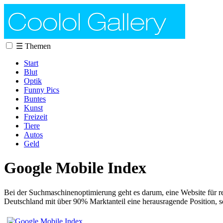
☰
Themen
Start
Blut
Optik
Funny Pics
Buntes
Kunst
Freizeit
Tiere
Autos
Geld
Google Mobile Index
Bei der Suchmaschinenoptimierung geht es darum, eine Website für re
Deutschland mit über 90% Marktanteil eine herausragende Position, 