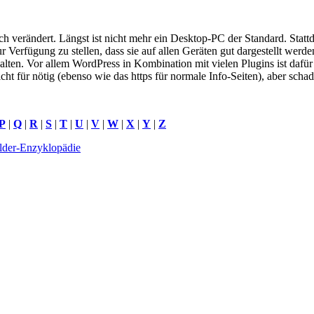
ch verändert. Längst ist nicht mehr ein Desktop-PC der Standard. Sta
zur Verfügung zu stellen, dass sie auf allen Geräten gut dargestellt w
alten. Vor allem WordPress in Kombination mit vielen Plugins ist dafü
nicht für nötig (ebenso wie das https für normale Info-Seiten), aber sch
P
|
Q
|
R
|
S
|
T
|
U
|
V
|
W
|
X
|
Y
|
Z
lder-Enzyklopädie