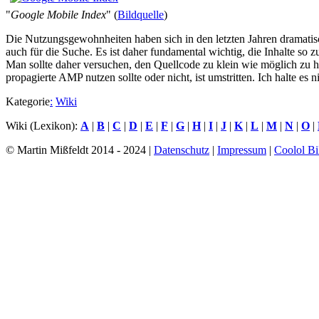
"
Google Mobile Index
" (
Bildquelle
)
Die Nutzungsgewohnheiten haben sich in den letzten Jahren dramatis
auch für die Suche. Es ist daher fundamental wichtig, die Inhalte so 
Man sollte daher versuchen, den Quellcode zu klein wie möglich zu h
propagierte AMP nutzen sollte oder nicht, ist umstritten. Ich halte es 
Kategorie
:
Wiki
Wiki (Lexikon):
A
|
B
|
C
|
D
|
E
|
F
|
G
|
H
|
I
|
J
|
K
|
L
|
M
|
N
|
O
|
© Martin Mißfeldt 2014 - 2024 |
Datenschutz
|
Impressum
|
Coolol Bi