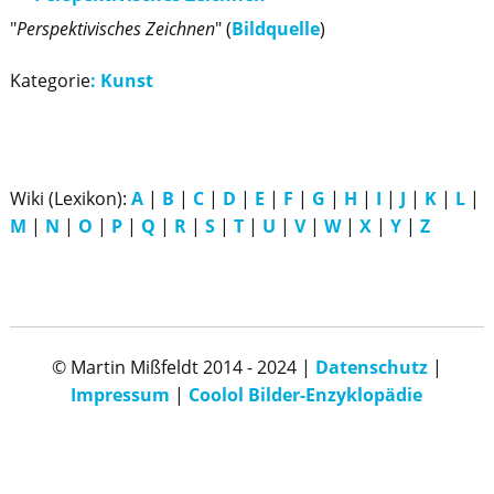
"
Perspektivisches Zeichnen
" (
Bildquelle
)
Kategorie
:
Kunst
Wiki (Lexikon):
A
|
B
|
C
|
D
|
E
|
F
|
G
|
H
|
I
|
J
|
K
|
L
|
M
|
N
|
O
|
P
|
Q
|
R
|
S
|
T
|
U
|
V
|
W
|
X
|
Y
|
Z
© Martin Mißfeldt 2014 - 2024 |
Datenschutz
|
Impressum
|
Coolol Bilder-Enzyklopädie