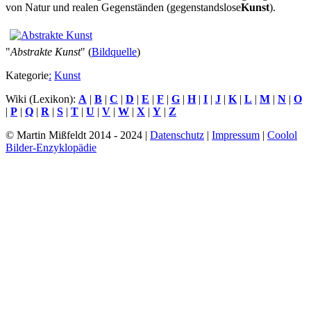
von Natur und realen Gegenständen (gegenstandslose
Kunst
).
"
Abstrakte Kunst
" (
Bildquelle
)
Kategorie
:
Kunst
Wiki (Lexikon):
A
|
B
|
C
|
D
|
E
|
F
|
G
|
H
|
I
|
J
|
K
|
L
|
M
|
N
|
O
|
P
|
Q
|
R
|
S
|
T
|
U
|
V
|
W
|
X
|
Y
|
Z
© Martin Mißfeldt 2014 - 2024 |
Datenschutz
|
Impressum
|
Coolol
Bilder-Enzyklopädie