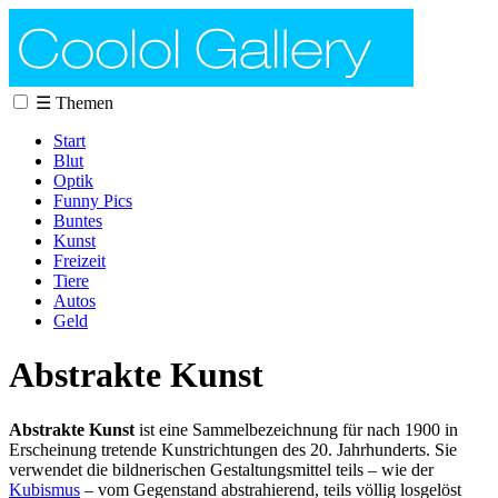
☰
Themen
Start
Blut
Optik
Funny Pics
Buntes
Kunst
Freizeit
Tiere
Autos
Geld
Abstrakte Kunst
Abstrakte Kunst
ist eine Sammelbezeichnung für nach 1900 in
Erscheinung tretende Kunstrichtungen des 20. Jahrhunderts. Sie
verwendet die bildnerischen Gestaltungsmittel teils – wie der
Kubismus
– vom Gegenstand abstrahierend, teils völlig losgelöst